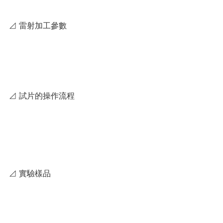
⊿ 雷射加工參數
⊿ 試片的操作流程
⊿ 實驗樣品