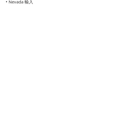
• Nevada 輸入
• STEP-TAS 輸入輸出
• IDEAS 輸入
• FEMAP 輸入
• STEP-209 輸入輸出
• NASTRAN 溫度結果的輸入輸出
• TSS 輸入輸出
• 提供 step-by-step 教材，非常容易學習