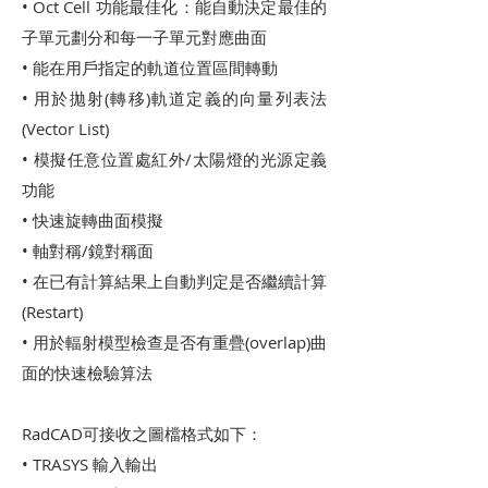
• Oct Cell 功能最佳化：能自動決定最佳的
子單元劃分和每一子單元對應曲面
• 能在用戶指定的軌道位置區間轉動
• 用於拋射(轉移)軌道定義的向量列表法
(Vector List)
• 模擬任意位置處紅外/太陽燈的光源定義
功能
• 快速旋轉曲面模擬
• 軸對稱/鏡對稱面
• 在已有計算結果上自動判定是否繼續計算
(Restart)
• 用於輻射模型檢查是否有重疊(overlap)曲
面的快速檢驗算法
RadCAD可接收之圖檔格式如下：
• TRASYS 輸入輸出