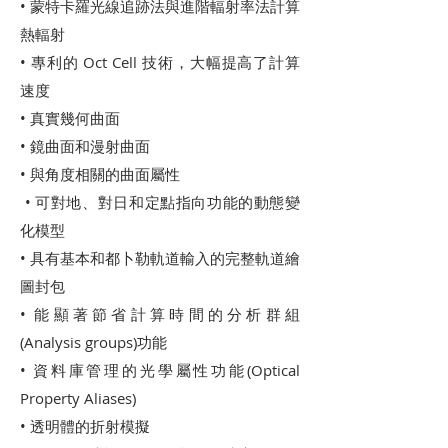
• 蒙特卡羅光線追跡法與進階輻射率法計算
熱輻射
• 專利的 Oct Cell 技術，大幅提高了計算
速度
• 真實幾何曲面
• 鏡曲面和漫射曲面
• 與角度相關的曲面屬性
• 可對地、對日和定點指向功能的動態變
化模型
• 具有基本和都卜勒軌道輸入的完整軌道繪
圖封包
• 能顯著節省計算時間的分析群組
(Analysis groups)功能
• 資料庫管理的光學屬性功能(Optical
Property Aliases)
• 透明體的折射模擬