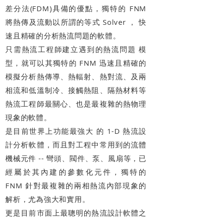
差分法(FDM)具備的優點，獨特的 FNM
將熱傳及流動以所謂的等式 Solver ， 快
速且精確的分析熱流問題的軟體。
只需熱流工程師建立遇到的熱流問題 模
型，就可以其獨特的 FNM 迅速且精確的
模擬分析熱傳導、熱輻射、熱對流、及兩
相流和低溫制冷、接觸熱阻、隔熱材料等
熱流工程師最關心、也是最複雜的熱物理
現象的軟體。
是目前世界上功能最強大 的 1-D 熱流設
計分析軟體，而且對工程中常用到的流體
機械元件 -- 彎頭、閥件、泵、風扇等，已
經屬於其內建的參數化元件，獨特的
FNM 針對最複雜的兩相熱流內部現象的
解析，尤為強大和實用。
更是目前市面上最聰明的熱流設計軟體之