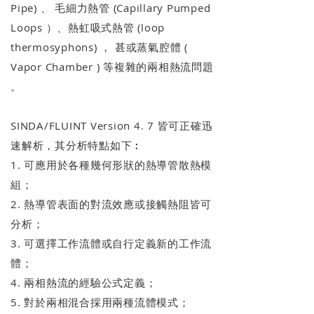
Pipe) 、 毛細力熱管 (Capillary Pumped
Loops ）、熱虹吸式熱管 (loop
thermosyphons) ， 甚或蒸氣腔體 (
Vapor Chamber ) 等複雜的兩相熱流問題
。
SINDA/FLUINT Version 4. 7 皆可正確迅
速解析，其分析特點如下︰
1. 可應用於各種幾何形狀的熱導管散熱模
組；
2. 熱導管表面的對流效應或接觸熱阻皆可
分析；
3. 可選擇工作流體或自行定義新的工作流
體；
4. 兩相熱流的經驗公式定義；
5. 對於兩相混合採用兩種流體模式；