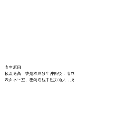
產生原因：
模溫過高，或是模具發生沖蝕後，造成
表面不平整。壓鑄過程中壓力過大，澆
口速度過快，Cycle Time過短也是常見
原因之一。
特徵：
金屬黏附在模穴表面，容易發生在需要