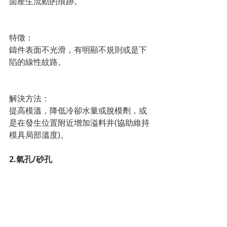
面產生流動的痕跡。
特徵：
鑄件表面不光滑，有明顯不規則或是下
陷的線性紋路。 
解決方法：
提高模溫，降低冷卻水量或脫模劑，或
是在發生位置附近增加溢料井(協助維持
模具局部溫度)。
2.氣孔/砂孔