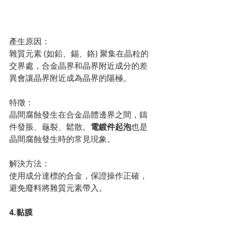
產生原因：
雜質元素 (如鉛、錫、鉻) 聚集在晶粒的
交界處，合金晶界和晶界附近成分的差
異會讓晶界附近成為晶界的陽極。
特徵：
晶間腐蝕發生在合金晶體邊界之間，鑄
件發脹、龜裂、鬆散。
電鍍件起泡
也是
晶間腐蝕發生時的常見現象。
解決方法：
使用成分達標的合金，保證操作正確，
避免廢料將雜質元素帶入。
4.黏膜