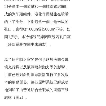
部分是由一個噴嘴和一個螺線管線圈組
成的列印頭組件。液化作用發生在噴嘴
的上半部分。下部包含一個亞毫米級的
孔口，直徑從100µm到500µm不等。如
圖1所示。水冷螺線管線圈環繞著孔口室
（冷却系統在圖中未繪製）。
爲了研究噴射室的幾何形狀對液體金屬
填充行爲以及液滴噴射動力學的影響，
目前已經對針對噴頭設計進行了多次版
本的更動開發。這些原型系統已經成功
地列印了由普通鋁合金製成的固體三維
結構（圖2）。