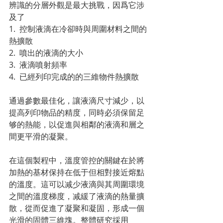
辨識的分層外觀是最大挑戰，因爲它涉
及了
1.  控制液滴在冷卻時與周圍材料之間的
熱擴散
2.  噴出的液滴的大小
3.  液滴噴射頻率
4.  已經列印完成的的三維物件熱擴散
通過參數最佳化，讓液滴尺寸減少，以
提高列印物品的精度，同時必須保留足
够的熱能，以促進與相鄰的液滴和層之
間更平滑的凝聚。
在這個製程中，溫度管控的關鍵在於將
加熱的基材保持在低于但相對接近熔點
的溫度。這可以减少液滴與其周圍環境
之間的溫度梯度，减緩了液滴的熱量擴
散，從而促進了凝聚和凝固，形成一個
光滑的固體三維塊。整體研究採用