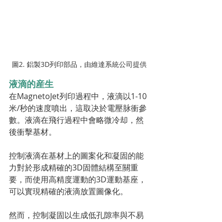
圖2. 鋁製3D列印部品，由維達系統公司提供
液滴的産生
在MagnetoJet列印過程中，液滴以1-10
米/秒的速度噴出，這取决於電壓脉衝參
數。液滴在飛行過程中會略微冷却，然
後衝擊基材。
控制液滴在基材上的圖案化和凝固的能
力對於形成精確的3D固體結構至關重
要，而使用高精度運動的3D運動基座，
可以實現精確的液滴放置圖像化。
然而，控制凝固以生成低孔隙率與不易