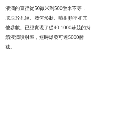
液滴的直徑從50微米到500微米不等，
取决於孔徑、幾何形狀、噴射頻率和其
他參數。已經實現了從40-1000赫茲的持
續液滴噴射率，短時爆發可達5000赫
茲。