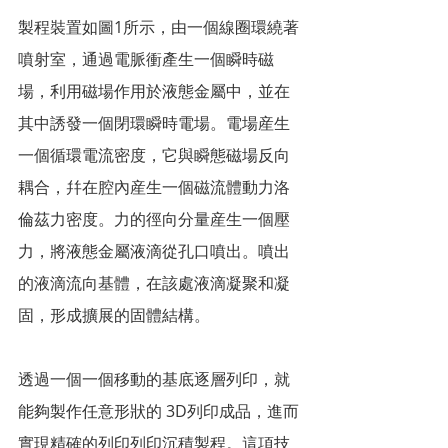
製程裝置如圖1所示，由一個線圈環繞著
噴射室，通過電脈衝產生一個瞬時磁
場，利用磁場作用於液態金屬中，並在
其中誘發一個閉環瞬時電場。電場産生
一個循環電流密度，它與瞬態磁場反向
耦合，幷在腔內産生一個磁流體動力洛
倫茲力密度。力的徑向分量産生一個壓
力，將液態金屬液滴從孔口噴出。噴出
的液滴流向基體，在該處液滴凝聚和凝
固，形成擴展的固體結構。
透過一個一個移動的基底逐層列印，就
能夠製作任意形狀的 3D列印成品，進而
實現精確的列印列印沉積製程。這項技