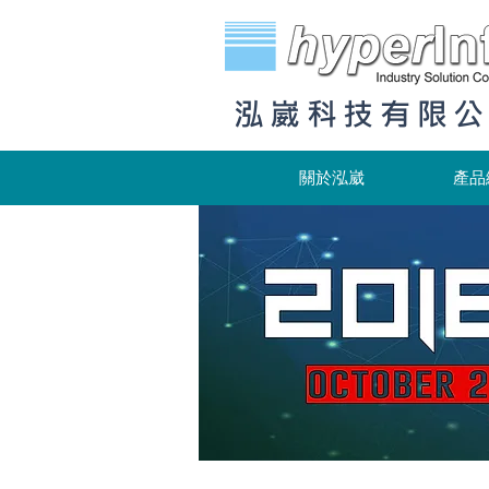
泓崴科技有限
關於泓崴
產品