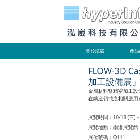
泓崴科技有限
關於泓崴
產品
FLOW-3D 
加工設備展」
金屬材料暨精密加工設備展(Int
在鑄造領域之相關應用
展覽時間：10/18 (三) – 
展覽地點：南港展覽館 
展位號碼：Q111