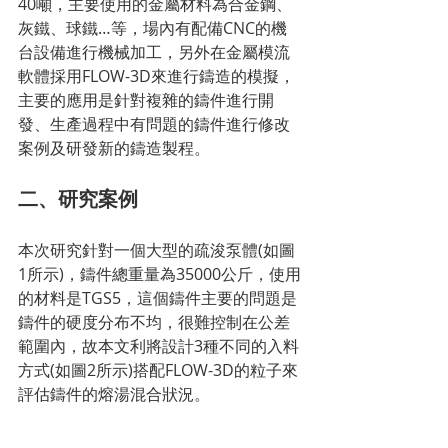
40噸，主要使用的金屬材料為合金鋼、
灰鐵、球鐵…等，場內有配備CNC的機
台設備進行機械加工，另外在金屬模流
軟體採用FLOW-3D來進行鑄造的模擬，
主要的應用是針對複雜的鑄件進行開
發、生產過程中有問題的鑄件進行修改
案例及研發新的鑄造製程。
二、研究案例
本次研究針對一個大型的疏浚泵體(如圖
1所示)，鑄件總重量為35000公斤，使用
的材料是TGS5，這個鑄件主要的問題是
鑄件的硬度分布不均，很難控制在公差
範圍內，故本文利將設計3種不同的入料
方式(如圖2所示)搭配FLOW-3D的粒子來
評估鑄件的熔湯混合狀況。