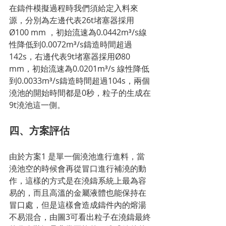
在鑄件模擬過程時我們須給定入料來
源，分別為左邊代表26t堵塞器採用
Ø100 mm ，初始流速為0.0442m³/s線
性降低到0.0072m³/s鑄造時間超過
142s，右邊代表9t堵塞器採用Ø80 
mm，初始流速為0.0201m³/s 線性降低
到0.0033m³/s鑄造時間超過104s，兩個
澆池的開始時間都是0秒，粒子的生成在
9t澆池這一側。
四、方案評估
由於方案1 是單一個澆池進行進料，當
澆池空的時候會再從冒口進行補澆的動
作，這樣的方式是在澆鑄系統上最為容
易的，而且高溫的金屬液體也能保持在
冒口處，但是這樣會造成鑄件內的熔湯
不易混合，由圖3可看出粒子在澆鑄最終