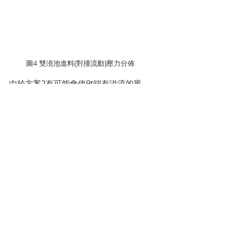
圖4 雙澆池進料(對撞流動)壓力分佈
由於方案2有可能會使9t端有溢流的風
險，故提出方案3進行澆道的變更，讓整
個流道成為一個旋轉系統，能夠降低溢
流的風險，並使鑄件的熔湯能夠有好的
混合情況，由圖5可看出模擬的粒子分布
在鑄件各處有效的達到熔湯混合，由分
析可評估方案3為一個可行的方案。