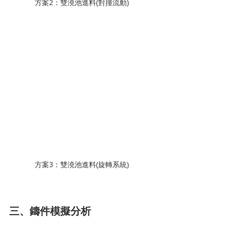
方案2：雙澆池進料(對撞流動)
方案3：雙澆池進料(旋轉系統)
三、鑄件模擬分析